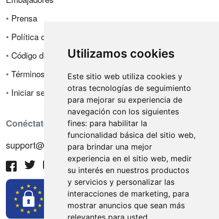
•
Prensa
•
Política de privacidad
Utilizamos cookies
•
Código de ética
•
Términos de venta
Este sitio web utiliza cookies y
otras tecnologías de seguimiento
•
Iniciar sesión
para mejorar su experiencia de
navegación con los siguientes
Conéctate con nosotros
fines:
para habilitar la
funcionalidad básica del sitio web
,
support@hiringnotes.com
para brindar una mejor
experiencia en el sitio web
,
medir
su interés en nuestros productos
y servicios y personalizar las
interacciones de marketing
,
para
mostrar anuncios que sean más
relevantes para usted
.