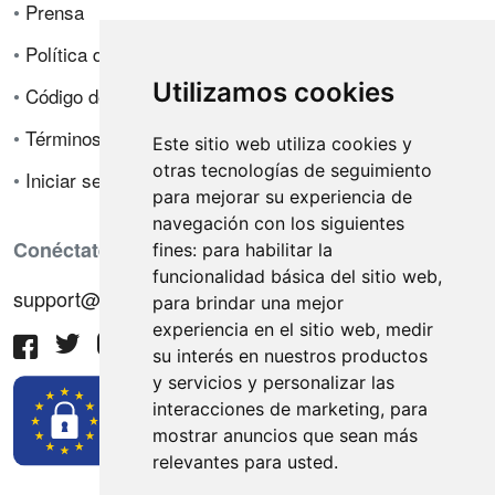
•
Prensa
•
Política de privacidad
Utilizamos cookies
•
Código de ética
•
Términos de venta
Este sitio web utiliza cookies y
otras tecnologías de seguimiento
•
Iniciar sesión
para mejorar su experiencia de
navegación con los siguientes
Conéctate con nosotros
fines:
para habilitar la
funcionalidad básica del sitio web
,
support@hiringnotes.com
para brindar una mejor
experiencia en el sitio web
,
medir
su interés en nuestros productos
y servicios y personalizar las
interacciones de marketing
,
para
mostrar anuncios que sean más
relevantes para usted
.