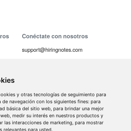
ros
Conéctate con nosotros
support@hiringnotes.com
okies
 cookies y otras tecnologías de seguimiento para
ica
a de navegación con los siguientes fines:
para
dad básica del sitio web
,
para brindar una mejor
 venta
o web
,
medir su interés en nuestros productos y
ar las interacciones de marketing
,
para mostrar
n
 relevantes para usted
.