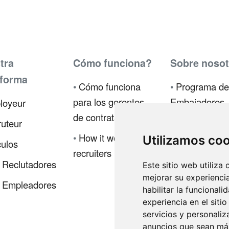
tra
Cómo funciona?
Sobre nosot
aforma
•
Cómo funciona
•
Programa de
para los gerentes
Embajadores
loyeur
de contratación
•
Prensa
uteur
•
How it works for
Utilizamos co
•
Política de
culos
recruiters
privacidad
 Reclutadores
Este sitio web utiliza
•
Código de ét
mejorar su experienci
 Empleadores
habilitar la funcionali
•
Términos de
experiencia en el siti
servicios y personaliz
•
Iniciar sesió
anuncios que sean más