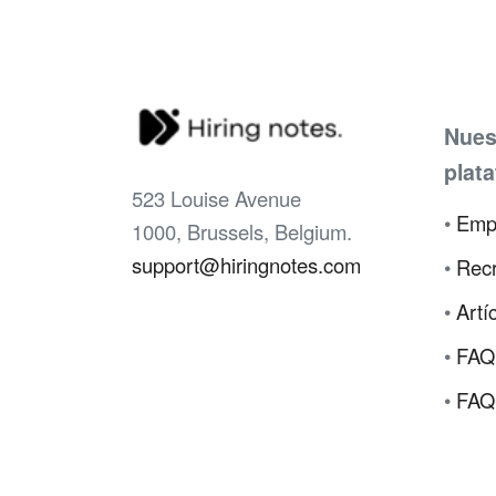
Nues
plat
523 Louise Avenue
•
Emp
1000, Brussels, Belgium.
support@hiringnotes.com
•
Recr
•
Artí
•
FAQ
•
FAQ