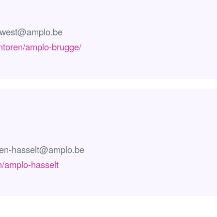
twest@amplo.be
antoren/amplo-brugge/
ven-hasselt@amplo.be
n/amplo-hasselt