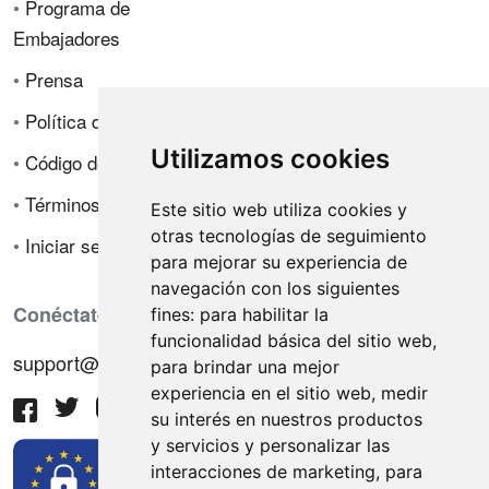
•
Programa de
Embajadores
•
Prensa
•
Política de privacidad
Utilizamos cookies
•
Código de ética
•
Términos de venta
Este sitio web utiliza cookies y
otras tecnologías de seguimiento
•
Iniciar sesión
para mejorar su experiencia de
navegación con los siguientes
Conéctate con nosotros
fines:
para habilitar la
funcionalidad básica del sitio web
,
support@hiringnotes.com
para brindar una mejor
experiencia en el sitio web
,
medir
su interés en nuestros productos
y servicios y personalizar las
interacciones de marketing
,
para