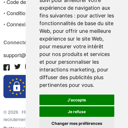
suivi pour améliorer votre
•
Code de déontologie
expérience de navigation aux
•
Conditions de vente
fins suivantes :
pour activer les
•
Connexion
fonctionnalités de base du site
Web
,
pour offrir une meilleure
expérience sur le site Web
,
Connectez-vous avec nous
pour mesurer votre intérêt
support@hiringnotes.com
pour nos produits et services
et pour personnaliser les
interactions marketing
,
pour
diffuser des publicités plus
pertinentes pour vous
.
J'accepte
© 2026 Hiring Notes. Plateforme international de
Je refuse
recrutement
Changer mes préférences