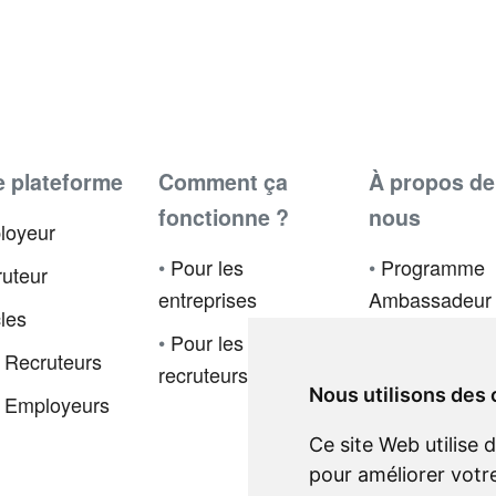
e plateforme
Comment ça
À propos de
fonctionne ?
nous
loyeur
•
Pour les
•
Programme
uteur
entreprises
Ambassadeur
cles
•
Pour les
•
Presse
 Recruteurs
recruteurs
•
Politique de
Nous utilisons des
 Employeurs
confidentialité
Ce site Web utilise 
•
Code de
pour améliorer votr
déontologie