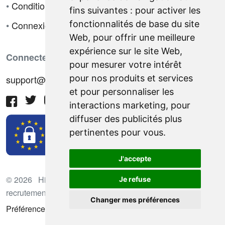
•
Conditions de vente
fins suivantes :
pour activer les
•
Connexion
fonctionnalités de base du site
Web
,
pour offrir une meilleure
expérience sur le site Web
,
Connectez-vous avec nous
pour mesurer votre intérêt
support@hiringnotes.com
pour nos produits et services
et pour personnaliser les
interactions marketing
,
pour
diffuser des publicités plus
pertinentes pour vous
.
J'accepte
© 2026 Hiring Notes. Plateforme international de
Je refuse
recrutement
Changer mes préférences
Préférences des cookies