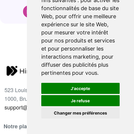
fins suivantes :
pour activer les
fonctionnalités de base du site
Déposez votre CV gratuitement
Web
,
pour offrir une meilleure
expérience sur le site Web
,
pour mesurer votre intérêt
pour nos produits et services
et pour personnaliser les
interactions marketing
,
pour
diffuser des publicités plus
pertinentes pour vous
.
523 Louise Avenue
J'accepte
1000, Brussels, Belgium.
Je refuse
support@hiringnotes.com
Changer mes préférences
Notre plateforme
Comment ça