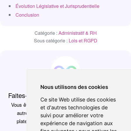
Évolution Législative et Jurisprudentielle
Conclusion
Catégorie :
Administratif & RH
Sous catégorie :
Lois et RGPD
Nous utilisons des cookies
Faites-vous repérer pour des postes tech
Ce site Web utilise des cookies
Vous êtes développeur, data scientist, DevOps ou
et d'autres technologies de
autre professionnel de la tech ? Rejoignez la
suivi pour améliorer votre
plateforme qui vous connecte aux meilleures
expérience de navigation aux
entreprises tech.