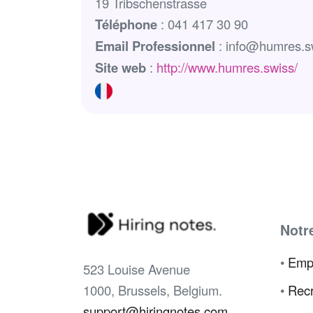
19 Tribschenstrasse
Téléphone
: 041 417 30 90
Email Professionnel
: info@humres.s
Site web
:
http://www.humres.swiss/
Notr
•
Emp
523 Louise Avenue
1000, Brussels, Belgium.
•
Recr
support@hiringnotes.com