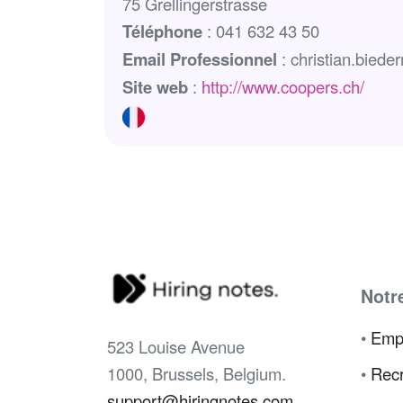
75 Grellingerstrasse
Téléphone
: 041 632 43 50
Email Professionnel
: christian.bied
Site web
:
http://www.coopers.ch/
Notr
•
Emp
523 Louise Avenue
1000, Brussels, Belgium.
•
Recr
support@hiringnotes.com