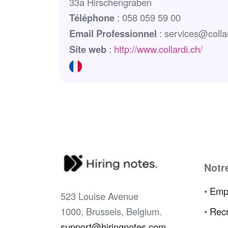
33a Hirschengraben
Téléphone
: 058 059 59 00
Email Professionnel
: services@colla
Site web
:
http://www.collardi.ch/
Notr
•
Emp
523 Louise Avenue
1000, Brussels, Belgium.
•
Recr
support@hiringnotes.com