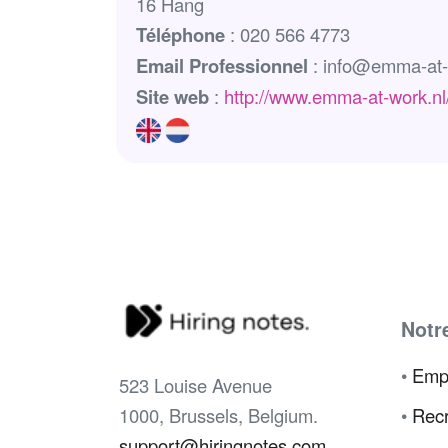
16 Hang
Téléphone
: 020 566 4773
Email Professionnel
: info@emma-at-
Site web
:
http://www.emma-at-work.nl
Notr
•
Emp
523 Louise Avenue
1000, Brussels, Belgium.
•
Recr
support@hiringnotes.com