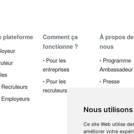
e plateforme
Comment ça
À propos de
fonctionne ?
nous
loyeur
•
Pour les
•
Programme
uteur
entreprises
Ambassadeur
cles
•
Pour les
•
Presse
 Recruteurs
recruteurs
•
Politique de
 Employeurs
confidentialité
Nous utilisons
•
Code de
déontologie
Ce site Web utilise de
améliorer votre expéri