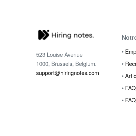
Notr
•
Emp
523 Louise Avenue
1000, Brussels, Belgium.
•
Recr
support@hiringnotes.com
•
Arti
•
FAQ
•
FAQ