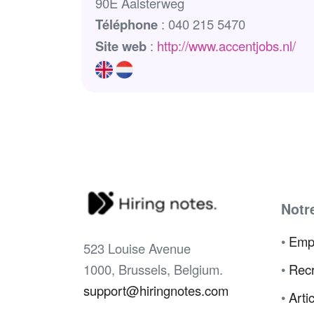
90E Aalsterweg
Téléphone
: 040 215 5470
Site web
:
http://www.accentjobs.nl/
Notr
•
Emp
523 Louise Avenue
1000, Brussels, Belgium.
•
Recr
support@hiringnotes.com
•
Arti