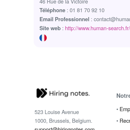
46 Rue de la Victoire
Téléphone
: 01 81 70 92 10
Email Professionnel
: contact@human
Site web
:
http://www.human-search.fr/
Notr
•
Emp
523 Louise Avenue
1000, Brussels, Belgium.
•
Recr
support@hiringnotes.com