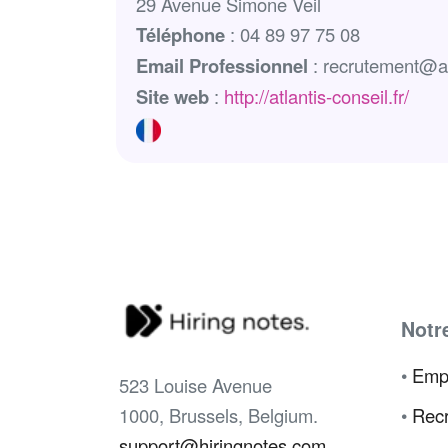
29 Avenue Simone Veil
Téléphone
: 04 89 97 75 08
Email Professionnel
: recrutement@atl
Site web
:
http://atlantis-conseil.fr/
Notr
•
Emp
523 Louise Avenue
1000, Brussels, Belgium.
•
Recr
support@hiringnotes.com