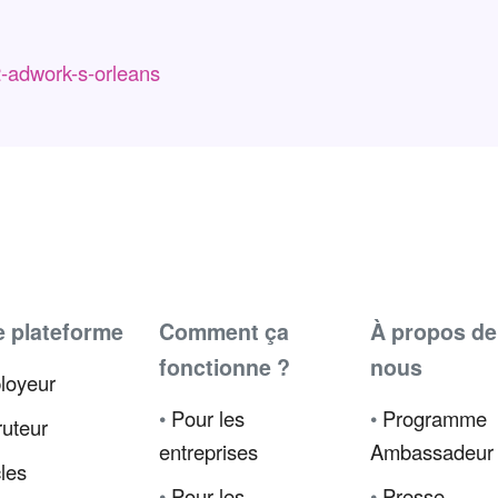
2-adwork-s-orleans
e plateforme
Comment ça
À propos de
fonctionne ?
nous
loyeur
•
Pour les
•
Programme
uteur
entreprises
Ambassadeur
cles
•
Pour les
•
Presse