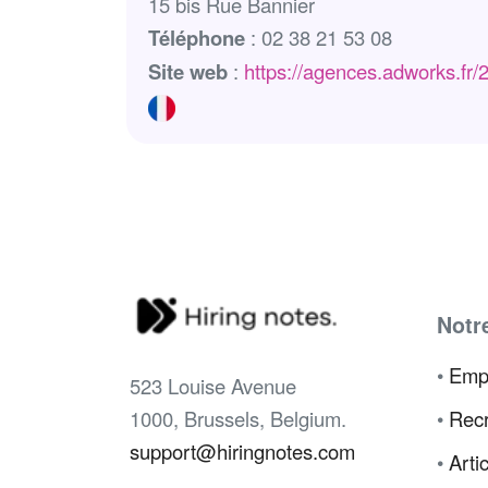
15 bis Rue Bannier
Téléphone
: 02 38 21 53 08
Site web
:
https://agences.adworks.fr/
Notr
•
Emp
523 Louise Avenue
1000, Brussels, Belgium.
•
Recr
support@hiringnotes.com
•
Arti