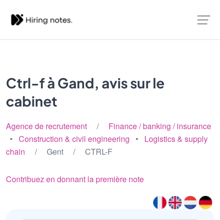
Ctrl-f à Gand, avis sur le
cabinet
Agence de recrutement
/
Finance / banking / insurance
•
Construction & civil engineering
•
Logistics & supply
chain
/ Gent / CTRL-F
Contribuez en donnant la première note