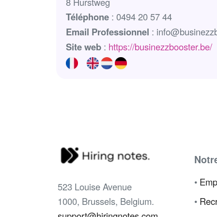
8 Hurstweg
Téléphone
: 0494 20 57 44
Email Professionnel
: info@businezzb
Site web
:
https://businezzbooster.be/
Notr
•
Emp
523 Louise Avenue
1000, Brussels, Belgium.
•
Recr
support@hiringnotes.com