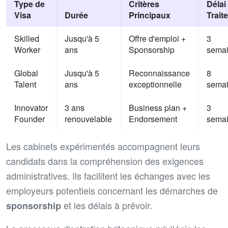
Type de
Critères
Délai
Visa
Durée
Principaux
Trait
Skilled
Jusqu'à 5
Offre d'emploi +
3
Worker
ans
Sponsorship
sema
Global
Jusqu'à 5
Reconnaissance
8
Talent
ans
exceptionnelle
sema
Innovator
3 ans
Business plan +
3
Founder
renouvelable
Endorsement
sema
Les cabinets expérimentés accompagnent leurs
candidats dans la compréhension des exigences
administratives. Ils facilitent les échanges avec les
employeurs potentiels concernant les démarches de
et les délais à prévoir.
sponsorship