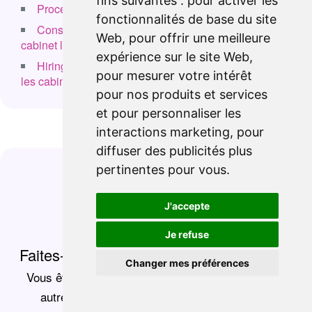
fins suivantes :
pour activer les
Processus de recrutement : ce qu'il faut savoir
fonctionnalités de base du site
Conseils pour maximiser vos chances avec un
Web
,
pour offrir une meilleure
cabinet londonien
expérience sur le site Web
,
Hiring Notes : votre partenaire pour connecter avec
pour mesurer votre intérêt
les cabinets de Londres
pour nos produits et services
et pour personnaliser les
Catégorie :
Cabinets de recrutement
interactions marketing
,
pour
diffuser des publicités plus
pertinentes pour vous
.
J'accepte
Je refuse
Faites-vous repérer pour des postes tech
Changer mes préférences
Vous êtes développeur, data scientist, DevOps ou
autre professionnel de la tech ? Rejoignez la