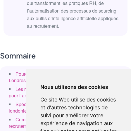
qui transforment les pratiques RH, de
l’automatisation des processus de sourcing
aux outils d’intelligence artificielle appliqués
au recrutement.
Sommaire
Pourquoi choisir un cabinet de recrutement à
Londres ?
Nous utilisons des cookies
Les meilleurs cabinets de recrutement à Londres
pour francophones
Ce site Web utilise des cookies
Spécialisations sectorielles des cabinets
et d'autres technologies de
londoniens
suivi pour améliorer votre
Comment trouver et choisir le bon cabinet de
expérience de navigation aux
recrutement à Londres ?